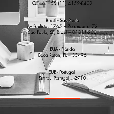
Office:
+55 (11) 4152-8402
Brasil - São Paulo
​Av Paulista, 1765 – 7o andar cj.72
São Paulo, SP, Brasil – 01311-200
EUA - Flórida
Boca Raton, FL – 33496
EUR - Portugal
Sintra, Portugal – 2710
Endereço. Av. Bernardino de Campos, 98 - São Paulo, SP