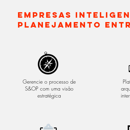
Empresas Intelige
Planejamento entr
Gerencie o processo de
Pl
S&OP com uma visão
arqu
estratégica
inte