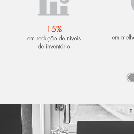
15%
em melho
em redução de níveis
de inventário
Cont