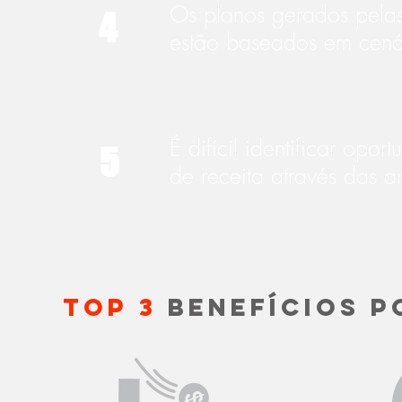
Os planos gerados pela
4
estão baseados em cenár
É difícil identificar op
5
de receita através das 
Top 3
Benefícios P